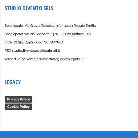
STUDIO DIVENTO SRLS
Sede legale: Via Grazia Deledda, 3/1 – 42123 Reggio Emilia
Sede operativa: Via Scaparra, 13/A – 42020 Albinea (RE)
CF/PI 02913410359 – Cod. SDI SUYNJA
PEC studiodiventopec@legalmail.it
www.studiodivento.it www.strategiedaysurgery.it
LEGACY
Privacy Policy
Cookie Policy