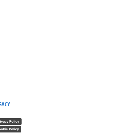
GACY
ivacy Policy
okie Policy