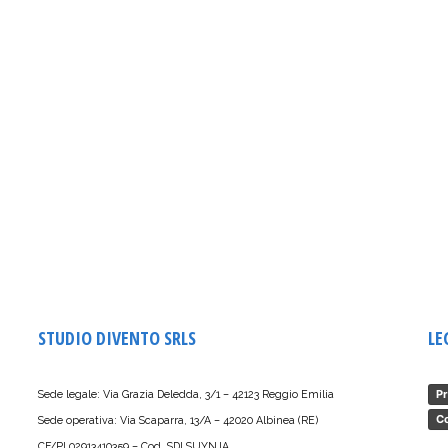
STUDIO DIVENTO SRLS
LE
Pr
Sede legale: Via Grazia Deledda, 3/1 – 42123 Reggio Emilia
Co
Sede operativa: Via Scaparra, 13/A – 42020 Albinea (RE)
CF/PI 02913410359 – Cod. SDI SUYNJA