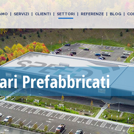
IAMO
|
SERVIZI
|
CLIENTI
|
SETTORI
|
REFERENZE
|
BLOG
|
CO
ari Prefabbricati