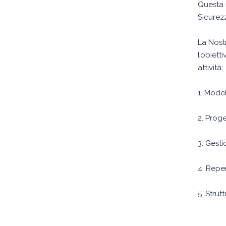
Questa 
Sicurez
La Nost
l’obiett
attività:
1. Model
2. Prog
3. Gest
4. Repe
5. Strut