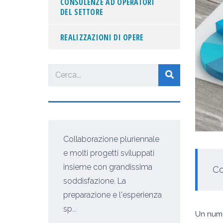
CONSULENZE AD OPERATORI
DEL SETTORE
REALIZZAZIONI DI OPERE
Collaborazione pluriennale
e molti progetti sviluppati
insieme con grandissima
Co
soddisfazione. La
e
preparazione e l'esperienza
sp...
Un numer