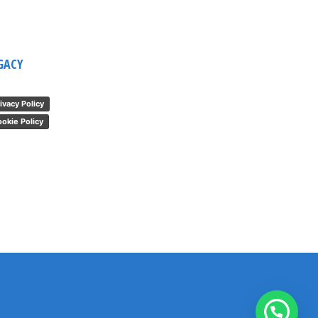
GACY
ivacy Policy
okie Policy