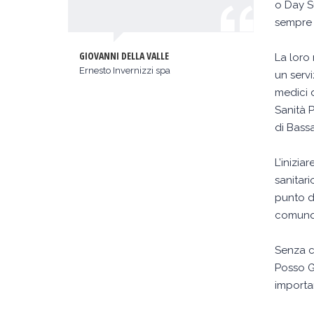
o Day S
sempre 
GIOVANNI DELLA VALLE
D
La loro
Ernesto Invernizzi spa
A
un serv
medici d
Sanità P
di Bass
L’inizia
sanitar
punto d
comunqu
Senza co
Posso G
importa