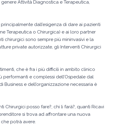
 genere Attività Diagnostica e Terapeutica,
GIOVANNI DELLA VALLE
principalmente dall’esigenza di dare ai pazienti
Ernesto Invernizzi spa
ne Terapeutica o Chirurgica) e ai loro partner
ti chirurgici sono sempre più mininvasivi e la
tture private autorizzate, gli Interventi Chirurgici
enti, che è fra i più difficili in ambito clinico
più performanti e complessi dell’Ospedale dal
i Business e dell’organizzazione necessaria è
 Chirurgici posso fare?, chi li farà?, quanti Ricavi
prenditore si trova ad affrontare una nuova
o che potrà avere.