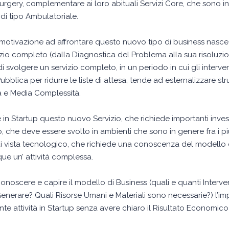
urgery, complementare ai loro abituali Servizi Core, che sono in
di tipo Ambulatoriale.
ARIO ESPOSITO
MASSIMO PARENTI
 motivazione ad affrontare questo nuovo tipo di business nasce 
DAM SRL
STA
izio completo (dalla Diagnostica del Problema alla sua risoluzio
i svolgere un servizio completo, in un periodo in cui gli interven
ubblica per ridurre le liste di attesa, tende ad esternalizzare stru
a e Media Complessità.
re in Startup questo nuovo Servizio, che richiede importanti investim
io, che deve essere svolto in ambienti che sono in genere fra i 
i vista tecnologico, che richiede una conoscenza del modello d
e un’ attività complessa.
noscere e capire il modello di Business (quali e quanti Interventi
enerare? Quali Risorse Umani e Materiali sono necessarie?) l’im
nte attività in Startup senza avere chiaro il Risultato Economic