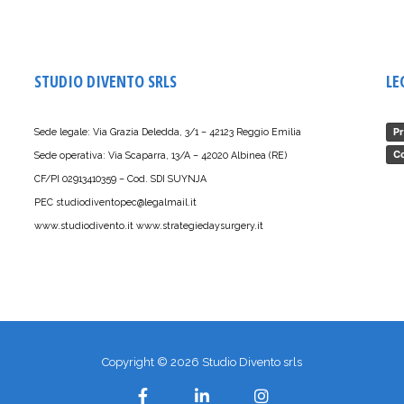
STUDIO DIVENTO SRLS
LE
Pr
Sede legale: Via Grazia Deledda, 3/1 – 42123 Reggio Emilia
Co
Sede operativa: Via Scaparra, 13/A – 42020 Albinea (RE)
CF/PI 02913410359 – Cod. SDI SUYNJA
PEC studiodiventopec@legalmail.it
www.studiodivento.it www.strategiedaysurgery.it
Copyright ©
2026
Studio Divento srls