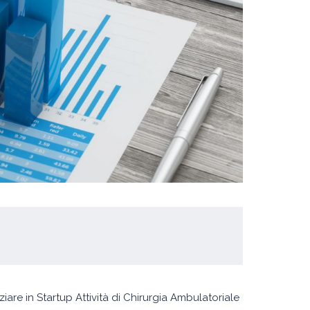
rofondita
Collaborazione pluriennale
e molti progetti sviluppati
di
insieme con grandissima
in ambito
soddisfazione. La
n particolare
preparazione e l'esperienza
sp...
iare in Startup Attività di Chirurgia Ambulatoriale