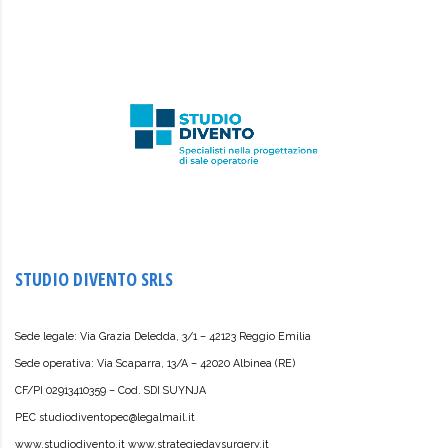
STUDIO DIVENTO SRLS
Sede legale: Via Grazia Deledda, 3/1 – 42123 Reggio Emilia
Sede operativa: Via Scaparra, 13/A – 42020 Albinea (RE)
CF/PI 02913410359 – Cod. SDI SUYNJA
PEC studiodiventopec@legalmail.it
www.studiodivento.it www.strategiedaysurgery.it